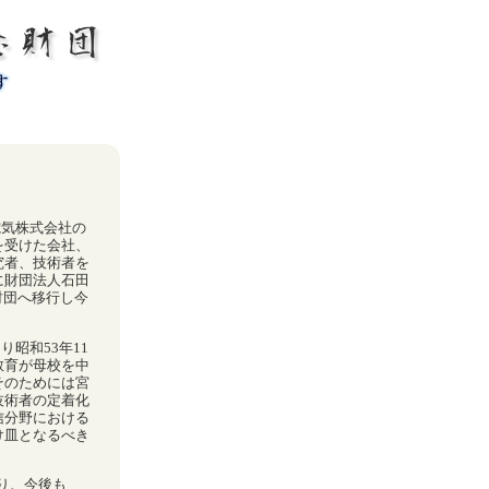
念財団
気株式会社の
を受けた会社、
究者、技術者を
に財団法人石田
財団へ移行し今
昭和53年11
教育が母校を中
そのためには宮
技術者の定着化
信分野における
け皿となるべき
り、今後も