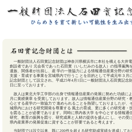
一般財団法人石田實記
一般財団法人石田實記念財団は神奈川県横浜市に本社を構える大井電
創設者であり 元会長であった石田實（いしだみのる故人）の指導薫陶
遺族、関係者が出捐し、産 学の一致協力による情報通信産業分野の研
支援・育成する事業を宮城県内で行うこ とを目的として平成元年３月
記念財団として設立され、平成25年4月1日に一般財団法人石田實記念
日に至っております。
故人は東北大学工学部の出身で情報通信産業の発展に努めた功績により
月に黄綬褒章 を受賞しております。故人は情報通信産業分野の研究・
心とする産学の一致協力で 進められることを熱望しておりましたが、
城県内における研究開発を尊重する 風土の育成、更に多くの研究者・
を図ることが必要であります。同時に県内各大学 を中心とする情報通
研究、教育の振興を図り、研究成果と人材の提供を盛んに し、その受
県内産業界の発展促進に資することが肝要であると考えます。
当財団では設立以来、既に200件を超える研究助成実績を達成してお