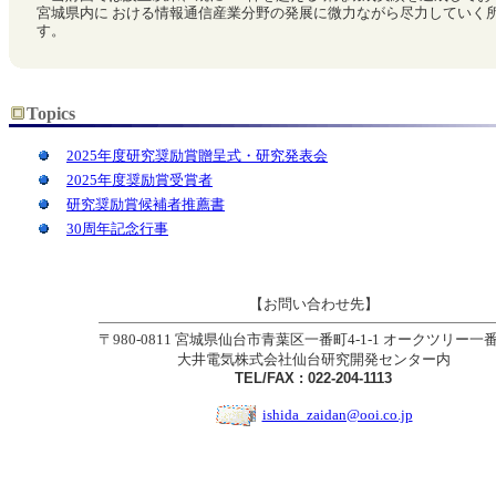
宮城県内に おける情報通信産業分野の発展に微力ながら尽力していく
す。
Topics
2025年度研究奨励賞贈呈式・研究発表会
2025年度奨励賞受賞者
研究奨励賞候補者推薦書
30周年記念行事
【お問い合わせ先】
〒980-0811 宮城県仙台市青葉区一番町4-1-1 オークツリー一番
大井電気株式会社仙台研究開発センター内
TEL/FAX : 022-204-1113
ishida_zaidan@ooi.co.jp